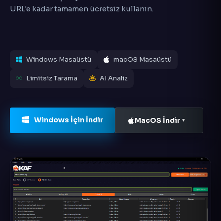
URL'e kadar tamamen ücretsiz kullanın.
Windows Masaüstü
macOS Masaüstü
Limitsiz Tarama
AI Analiz
Windows İçin İndir
MacOS İndir
▼
🎉 İşlem Devam Ediyor
Sistem arka planda çalışırken, siz oyun
oynayabilirsiniz. (Yön Tuşları: Hareket | Boşluk:
Zıpla | X: Jetpack)