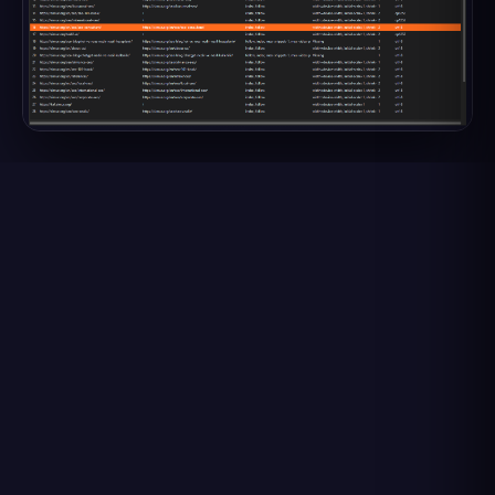
İlk tarama, site boyutuna göre birkaç dakika sürebilir.